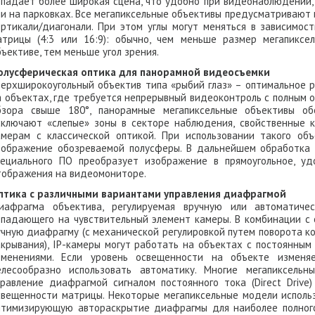
опадает более широкая сцена, что удобно при видеонаблюдении, 
ли на парковках. Все мегапиксельные объективы предусматривают 
ертикали/диагонали. При этом углы могут меняться в зависимо
атрицы (4:3 или 16:9): обычно, чем меньше размер мегапикс
бъективе, тем меньше угол зрения.
олусферическая оптика для панорамной видеосъемки
верхширокоугольный объектив типа «рыбий глаз» – оптимальное
а объектах, где требуется непрерывный видеоконтроль с полным 
бзора свыше 180°, панорамные мегапиксельные объективы о
сключают «слепые» зоны в секторе наблюдения, свойственные 
амерам с классической оптикой. При использовании такого об
зображение обозреваемой полусферы. В дальнейшем обработка 
пециального ПО преобразует изображение в прямоугольное, уд
тображения на видеомониторе.
птика с различными вариантами управления диафрагмой
иафрагма объектива, регулируемая вручную или автоматическ
опадающего на чувствительный элемент камеры. В комбинации с
учную диафрагму (с механической регулировкой путем поворота ко
акрывания), IP-камеры могут работать на объектах с постоянны
зменениями. Если уровень освещенности на объекте изменя
елесообразно использовать автоматику. Многие мегапиксел
правление диафрагмой сигналом постоянного тока (Direct Drive
свещенности матрицы. Некоторые мегапиксельные модели использ
птимизирующую автораскрытие диафрагмы для наиболее полного