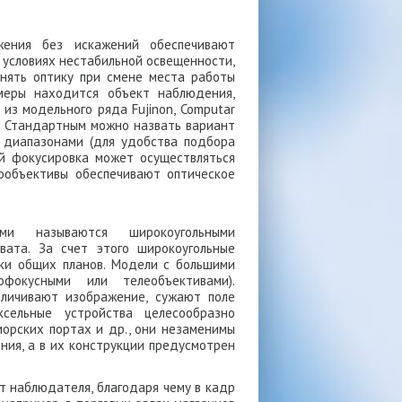
ажения без искажений обеспечивают
 условиях нестабильной освещенности,
енять оптику при смене места работы
амеры находится объект наблюдения,
из модельного ряда Fujinon, Computar
. Стандартным можно назвать вариант
и диапазонами (для удобства подбора
ей фокусировка может осуществляться
иообъективы обеспечивают оптическое
и называются широкоугольными
вата. За счет этого широкоугольные
ки общих планов. Модели с большими
офокусными или телеобъективами).
еличивают изображение, сужают поле
сельные устройства целесообразно
морских портах и др., они незаменимы
ния, а в их конструкции предусмотрен
т наблюдателя, благодаря чему в кадр