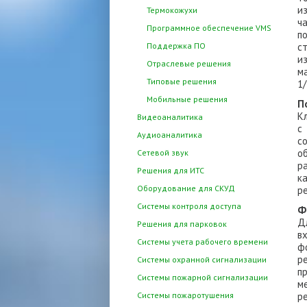
и
Термокожухи
ч
Программное обеспечение VMS
п
Поддержка ПО
с
и
Отраслевые решения
м
Типовые решения
1
Мобильные решения
П
К
Видеоаналитика
с
Аудиоаналитика
с
о
Сетевой звук
р
Решения для ИТС
к
Оборудование для СКУД
р
Системы контроля доступа
Ф
Д
Решения для парковок
в
Системы учета рабочего времени
ф
р
Системы охранной сигнализации
п
Системы пожарной сигнализации
м
Системы пожаротушения
р