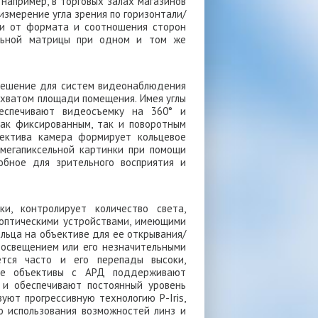
например, в торговых залах магазинов
измерение угла зрения по горизонтали/
сти от формата и соотношения сторон
ельной матрицы при одном и том же
 решение для систем видеонаблюдения
охватом площади помещения. Имея углы
беспечивают видеосъемку на 360° и
как фиксированным, так и поворотным
ъектива камера формирует кольцевое
мегапиксельной картинки при помощи
обное для зрительного восприятия и
и, контролирует количество света,
 оптическими устройствами, имеющими
льца на объективе для ее открывания/
м освещением или его незначительными
ется часто и его перепады высоки,
ьные объективы с АРД поддерживают
) и обеспечивают постоянный уровень
уют прогрессивную технологию P-Iris,
 использования возможностей линз и