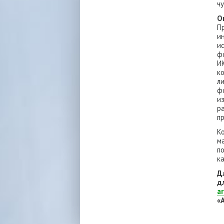
ч
О
П
и
и
ф
И
к
л
ф
и
р
п
К
м
п
к
Д
д
a
«