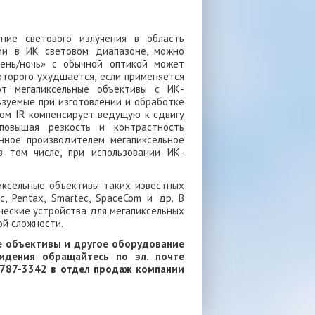
ние светового излучения в область
ми в ИК световом диапазоне, можно
день/ночь» с обычной оптикой может
торого ухудшается, если применяется
ют мегапиксельные объективы с ИК-
ьзуемые при изготовлении и обработке
сом IR компенсирует ведущую к сдвигу
повышая резкость и контрастность
нное производителем мегапиксельное
 том числе, при использовании ИК-
иксельные объективы таких известных
ic, Pentax, Smartec, SpaceCom и др. В
ческие устройства для мегапиксельных
й сложности.
е объективы и другое оборудование
идения обращайтесь по эл. почте
 787-3342 в отдел продаж компании