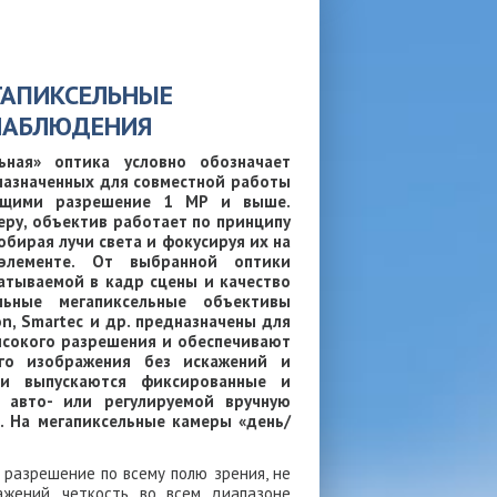
ГАПИКСЕЛЬНЫЕ
НАБЛЮДЕНИЯ
ьная» оптика условно обозначает
дназначенных для совместной работы
еющими разрешение 1 MP и выше.
еру, объектив работает по принципу
собирая лучи света и фокусируя их на
 элементе. От выбранной оптики
атываемой в кадр сцены и качество
льные мегапиксельные объективы
on, Smartec и др. предназначены для
ысокого разрешения и обеспечивают
го изображения без искажений и
ки выпускаются фиксированные и
, авто- или регулируемой вручную
. На мегапиксельные камеры «день/
 разрешение по всему полю зрения, не
ажений, четкость во всем диапазоне