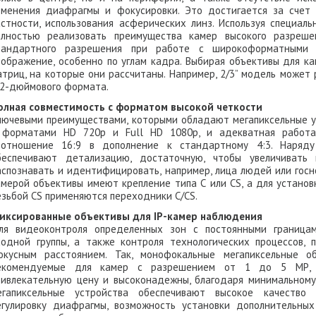
зменения диафрагмы и фокусировки. Это достигается за счет 
астности, использования асферических линз. Используя специал
олностью реализовать преимущества камер высокого разрешен
тандартного разрешения при работе с широкоформатными
зображение, особенно по углам кадра. Выбирая объективы для к
атриц, на которые они рассчитаны. Например, 2/3” модель может
/2-дюймового формата.
олная совместимость с форматом высокой четкости
лючевыми преимуществами, которыми обладают мегапиксельные ус
 форматами HD 720p и Full HD 1080p, и адекватная работ
оотношение 16:9 в дополнение к стандартному 4:3. Наряду
беспечивают детализацию, достаточную, чтобы увеличивать
аспознавать и идентифицировать, например, лица людей или гос
амерой объективы имеют крепление типа С или CS, а для установ
езьбой CS применяются переходники С/CS.
иксированные объективы для IP-камер наблюдения
ля видеоконтроля определенных зон с постоянными границам
ходной группы, а также контроля технологических процессов,
окусным расстоянием. Так, монофокальные мегапиксельные об
екомендуемые для камер с разрешением от 1 до 5 МР, 
ривлекательную цену и высоконадежны, благодаря минимальному
егапиксельные устройства обеспечивают высокое качество 
егулировку диафрагмы, возможность установки дополнительных