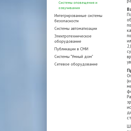
ра
Системы оповещения и
озвучивания
В
П
Интегрированные системы
о
безопасности
п
Системы автоматизации
к
п
Электротехническое
и
оборудование
2
Публикации в СМИ
с
Системы "Умный дом"
в
у
Сетевое оборудование
П
О
(
м
ф
Р
з
и
д
с
Ш