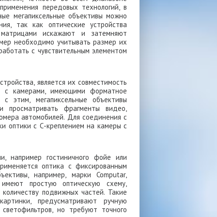
применения передовых технологий, в
ьные мегапиксельные объективы можно
ия, так как оптические устройства
 матрицами искажают и затемняют
амер необходимо учитывать размер их
 работать с чувствительным элементом
тройства, является их совместимость
а с камерами, имеющими форматное
 с этим, мегапиксельные объективы
 и просматривать фрагменты видео,
номера автомобилей. Для соединения с
ки оптики с С-креплением на камеры с
и, например гостиничного фойе или
 применяется оптика с фиксированным
ъективы, например, марки Computar,
имеют простую оптическую схему,
 количеству подвижных частей. Такие
картинки, предусматривают ручную
 светофильтров, но требуют точного