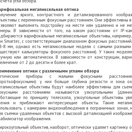
счета угла обзора.
арифокальная мегапиксельная оптика
олучение яркого, контрастного и детализированного изобр
бъективы с переменным фокусным расстоянием. Они эффективны в
озволяют выполнять подстройку на месте или удаленно и не м
амеры. В зависимости от того, на каком расстоянии от IP-к
одбираются варифокальные мегапиксельные объективы, например, 
ли Smartec, с соответствующим диапазоном фокусных расстояний
,8-8 мм, однако есть мегапиксельные модели с самыми разным
уществуют калькуляторы фокусного расстояния). У таких модел
ручную или автоматически. В зависимости от конструкции, вар
величение от 2 до десяти и более крат.
рименение оптики с различными углами обзора
птические приборы с малыми фокусными расстояниям
короткофокусными): у них больше глубина резкости и зона ох
егапиксельные объективы будут наиболее эффективны для съем
окусными расстояниями называются узкоугольными (длинн
аботающие по принципу телескопа, узкоугольные объективы ув
рения и приближают интересующие объекты. Такие мегапик
спользовать с камерами видеонаблюдения в пограничных зонах, 
ля съемки удаленных объектов с высокой детализацией изображе
табилизатор изображения.
ирокоугольный объектив, наоборот, оптически удаляет картинку о