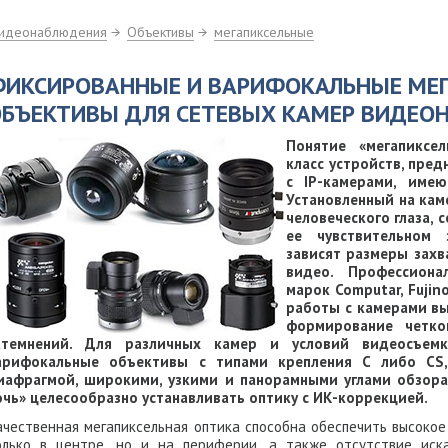
видеонаблюдения
Объективы
мегапиксельные
ФИКСИРОВАННЫЕ И ВАРИФОКАЛЬНЫЕ МЕ
БЪЕКТИВЫ ДЛЯ СЕТЕВЫХ КАМЕР ВИДЕО
Понятие «мегапиксел
класс устройств, пре
с
IP-камерами, им
Установленный на кам
человеческого глаза, 
ее чувствительном
зависят размеры захв
видео. Профессиона
марок Computar, Fujin
работы с камерами в
формирование четко
атемнений. Для различных камер и условий видеосъем
арифокальные объективы с типами крепления C либо
CS
иафрагмой, широкими, узкими и панорамными углами обзора
очь» целесообразно устанавливать оптику с ИК-коррекцией.
ачественная мегапиксельная оптика способна обеспечить высокое
олько в центре, но и на периферии, а также отсутствие иск