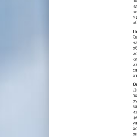
п
и
в
м
о
П
С
н
о
и
к
и
с
о
О
Д
п
р
з
и
ц
у
о
о