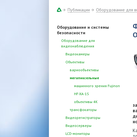
Публикации
Оборудование для 
Оборудование и системы
безопасности
О
Оборудование для
видеонаблюдения
Видеокамеры
Объективы
вариообъективы
мегапиксельные
машинного зрения Fujinon
HF-XA-1S
объективы 4К
з
трансфокаторы
в
д
Видеорегистраторы
н
Видеосерверы
К
LCD-мониторы
т