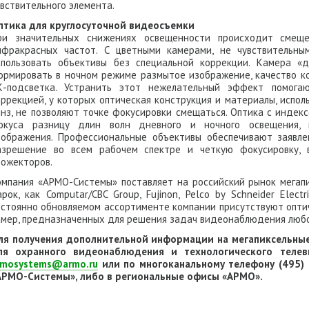
увствительного элемента.
птика для круглосуточной видеосъемки
ри значительных снижениях освещенности происходит смеще
нфракрасных частот. С цветными камерами, не чувствительны
спользовать объективы без специальной коррекции. Камера «
ормировать в ночном режиме размытое изображение, качество ко
К-подсветка. Устранить этот нежелательный эффект помога
оррекцией, у которых оптическая конструкция и материалы, испол
инз, не позволяют точке фокусировки смещаться. Оптика с индек
окуса разницу длин волн дневного и ночного освещения, 
зображения. Профессиональные объективы обеспечивают заявле
азрешение во всем рабочем спектре и четкую фокусировку, в
рожекторов.
омпания «АРМО-Системы» поставляет на российский рынок мегап
арок, как Computar/CBC Group, Fujinon, Pelco by Schneider Electr
остоянно обновляемом ассортименте компании присутствуют опти
амер, предназначенных для решения задач видеонаблюдения любо
ля получения дополнительной информации на мегапиксельны
ля охранного видеонаблюдения и технологического телев
rmosystems@armo.ru
или по многоканальному телефону (495)
АРМО-Системы», либо в региональные офисы «АРМО».