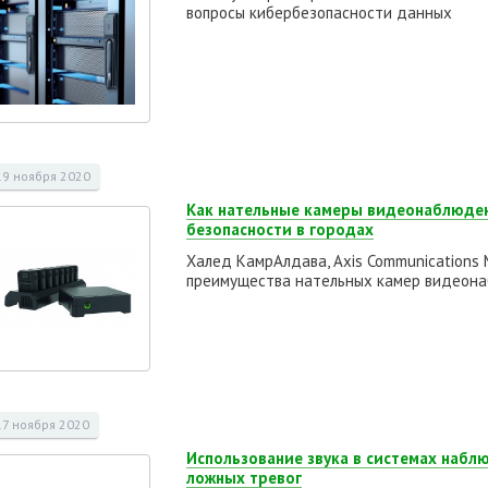
вопросы кибербезопасности данных
19 ноября 2020
Как нательные камеры видеонаблюден
безопасности в городах
Халед КамрАлдава, Axis Communications M
преимущества нательных камер видеон
17 ноября 2020
Использование звука в системах набл
ложных тревог