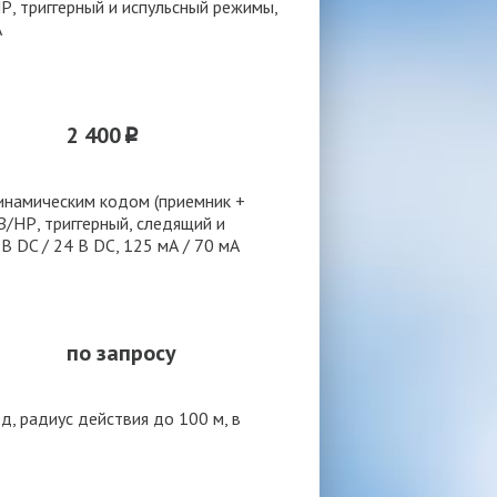
НР, триггерный и испульсный режимы,
А
2 400
p
инамическим кодом (приемник +
З/НР, триггерный, следящий и
В DC / 24 В DC, 125 мА / 70 мА
по запросу
д, радиус действия до 100 м, в