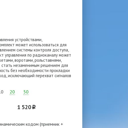
вления устройствами,
омплект может использоваться для
влением системы контроля доступа,
ект управления по радиоканалу может
етами, воротами, рольставнями,
ут стать незаменимым решением для
ность без необходимости прокладки
 код, исключающий перехват сигналов
10
20
50
1 520
p
инамическим кодом (приемник +