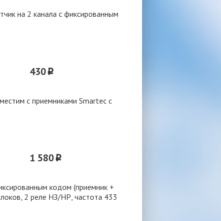
чик на 2 канала с фиксированным
430
p
вместим с приемниками Smartec с
1 580
p
фиксированным кодом (приемник +
локов, 2 реле НЗ/НР, частота 433