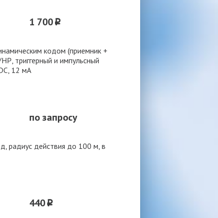
1 700
p
инамическим кодом (приемник +
/НР, триггерный и импульсный
DC, 12 мА
по запросу
д, радиус действия до 100 м, в
440
p