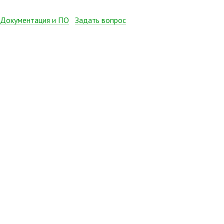
Документация и ПО
Задать вопрос
Краткое техническое описание (рус.)
1.16 МБ