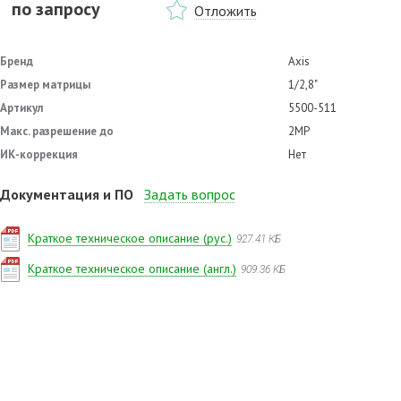
по запросу
Отложить
Бренд
Axis
Размер матрицы
1/2,8"
Артикул
5500-511
Макс. разрешение до
2MP
ИК-коррекция
Нет
Документация и ПО
Задать вопрос
Краткое техническое описание (рус.)
927.41 КБ
Имя
Краткое техническое описание (англ.)
909.36 КБ
Телефон
E-mail
Мы пришлём ответ на указанный e-mail.
Ваш вопрос