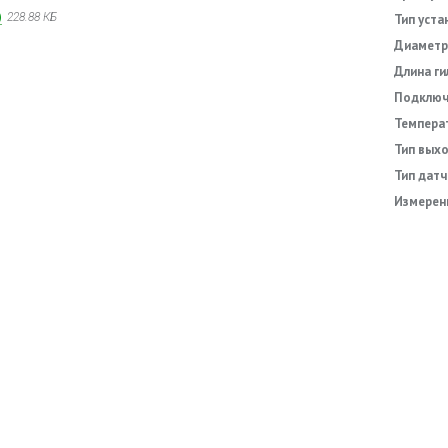
)
228.88 КБ
Тип уста
Диаметр
Длина ги
Подключ
Темпера
анный e-mail.
Тип выхо
Тип датч
Измерен
 обработку моих персональных данных
ля заполнения