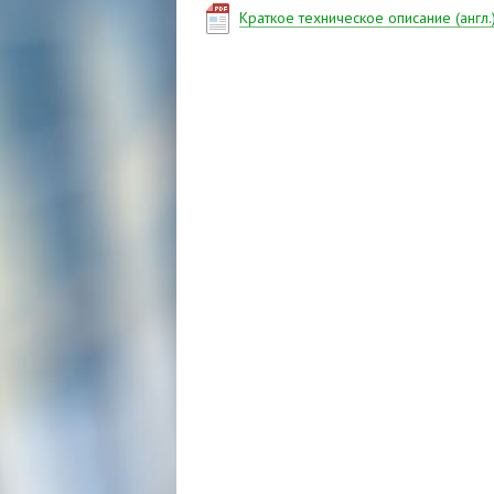
Краткое техническое описание (англ.
Имя
Телефон
E-mail
Мы пришлём ответ на указ
Ваш вопрос
Я даю согласие на
Все поля обязательны д
Отправить