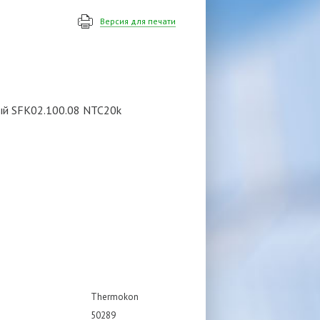
Версия для печати
ый SFK02.100.08 NTC20k
Thermokon
50289