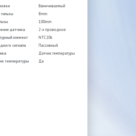
новки
Ввинчиваемый
 гильзы
8mm
льзы
100mm
ение датчика
2-х проводное
турный элемент
NTC20k
дного сигнала
Пассивный
ика
Датчик температуры
ие температуры
Да