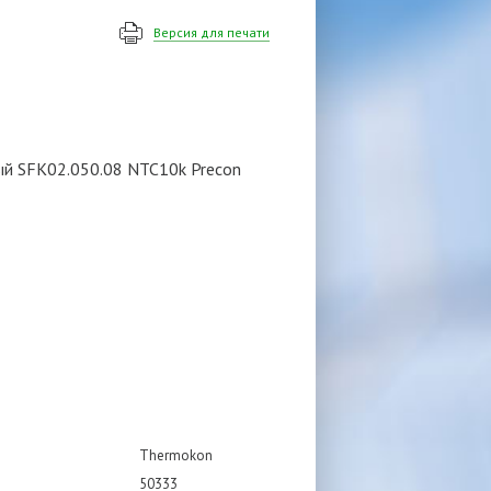
Версия для печати
ый SFK02.050.08 NTC10k Precon
Thermokon
50333