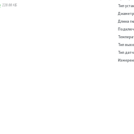
)
228.88 КБ
Тип уста
Диаметр
Длина ги
Подключ
Темпера
анный e-mail.
Тип выхо
Тип датч
Измерен
 обработку моих персональных данных
ля заполнения