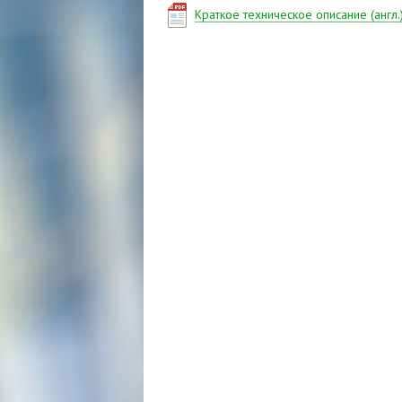
Краткое техническое описание (англ.
Имя
Телефон
E-mail
Мы пришлём ответ на указ
Ваш вопрос
Я даю согласие на
Все поля обязательны д
Отправить