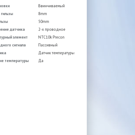
новки
Ввинчиваемый
 гильзы
8mm
льзы
50mm
ение датчика
2-х проводное
турный элемент
NTC10k Precon
дного сигнала
Пассивный
ика
Датчик температуры
ие температуры
Да