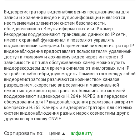
Видеорегистраторы видеонаблюдения предназначены для
записи и хранения видео и аудиоинформации и являются
неотъемлемым элементом систем безопасности,
объединяющих от 4 мультиформатных или IP камер.
Рекордеры поддерживают трансляцию данных по IP сети,
имеют охранный функционал и позволяют управлять
подключенными камерами. Современный видеорегистратор IP
видеонаблюдения предоставляет пользователям удаленный
доступ к «живому» и архивному видео через интернет. В
зависимости от типа обслуживаемых камер можно купить
видеорекордеры для приема сигналов от аналоговых или IP
устройств либо гибридную модель. Помимо этого между собой
видеорегистраторы различаются количеством каналов,
разрешением, скоростью видеозаписи и максимальной
емкостью дискового пространства. Большинство моделей
поддерживают видеокодеки H.264 и MJPEG, а в передовом
оборудовании для IP видеонаблюдения реализован алгоритм
компрессии H.265. Камеры и видеорегистраторы для сетевых
систем видеонаблюдения разных марок совместимы друг с
другом по протоколу ONVIF.
Сортировать по:
цене
алфавиту