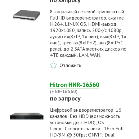
8-канальный сетевой триплексный
FullHD видеорегистратор, сжатие
H.264, LINUX OS, HDMI-выход
1920х1080, запись 200к/с 1080p,
аудио вх(8xIP, 1x лин.), вых(8xIP, 1x
лин.), трев. вх(8xIP+2), вых(8xIP+1
реле), до 2 SATA жёстких дисков по
4ТБ каждый, LAN, WAN,
Отложить
Hitron HNR-16560
(HNR-16560)
по запросу
Цифровой видеорегистратор: 16
каналов; Без HDD (возможность
установки до 2 HDD); OS
Linux; Cкорость записи : 16ch Full
HD/3M @ 30fps; ONVIF; Dual