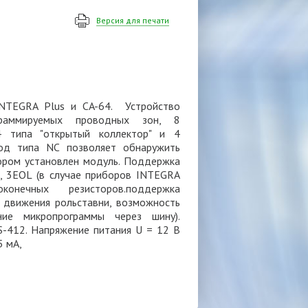
Версия для печати
NTEGRA Plus и CA-64. Устройство
раммируемых проводных зон, 8
4 типа "открытый коллектор" и 4
од типа NC позволяет обнаружить
тором установлен модуль. Поддержка
, 3EOL (в случае приборов INTEGRA
конечных резисторов.поддержка
 движения рольставни, возможность
ие микропрограммы через шину).
-412. Напряжение питания U = 12 В
5 мA,