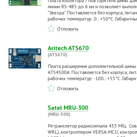
Плата изолятора / повторителя шины дан
линии RS-485 до 6 км и позволяет выпол
"Звезда". Поставляется без корпуса, пит
рабочих температур: 0…+50°С. Габаритны
Отложить
Aritech ATS670
(ATS670)
Плата расширения дополнительной шины 
ATS4500A. Поставляется без корпуса, пи
рабочих температур: -100…+55°С. Габари
Отложить
Satel MRU-300
(MRU-300)
Ретранслятор радиосигнала 433 МГц. Со
WRL), контроллером VERSA-MCU, контро