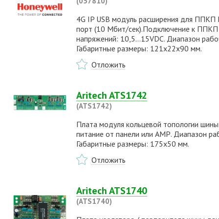
(057810)
4G IP USB модуль расширения для ППКП M
порт (10 Мбит/сек).Подключение к ППКП
напряжений: 10,5...15VDC. Диапазон раб
Габаритные размеры: 121х22х90 мм.
Отложить
Aritech ATS1742
(ATS1742)
Плата модуля кольцевой топологии шины 
питание от панели или АМР. Диапазон ра
Габаритные размеры: 175х50 мм.
Отложить
Aritech ATS1740
(ATS1740)