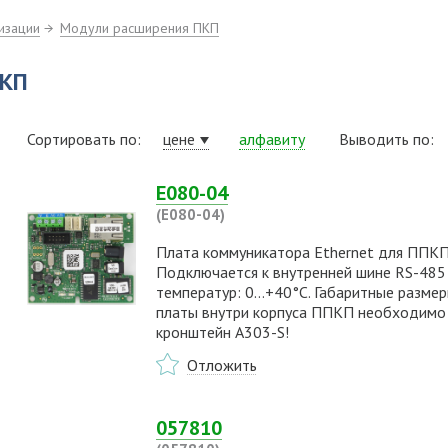
изации
Модули расширения ПКП
ПКП
Сортировать по:
цене
алфавиту
Выводить по:
E080-04
(E080-04)
Плата коммуникатора Ethernet для ППКП 
Подключается к внутренней шине RS-485
температур: 0…+40°С. Габаритные размер
платы внутри корпуса ППКП необходимо
кронштейн A303-S!
Отложить
057810