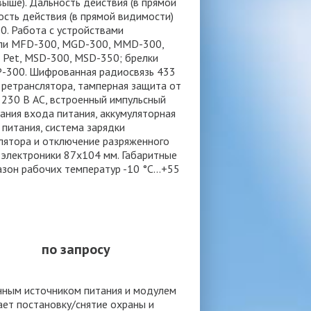
ыше). Дальность действия (в прямой
сть действия (в прямой видимости)
0. Работа с устройствами
ели MFD-300, MGD-300, MMD-300,
Pet, MSD-300, MSD-350; брелки
-300. Шифрованная радиосвязь 433
 ретранслятора, тамперная защита от
 230 В AC, встроенный импульсный
ания входа питания, аккумуляторная
 питания, система зарядки
улятора и отключение разряженного
 электроники 87x104 мм. Габаритные
зон рабочих температур -10 °C...+55
по запросу
нным источником питания и модулем
ает постановку/снятие охраны и