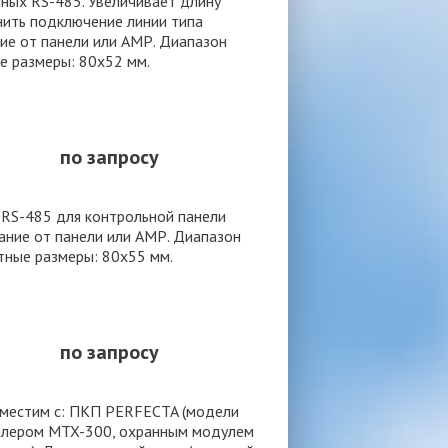
ных RS-485. Увеличивает длину
нить подключение линии типа
ание от панели или АМР. Диапазон
е размеры: 80х52 мм.
по запросу
RS-485 для контрольной панели
тание от панели или АМР. Диапазон
тные размеры: 80х55 мм.
по запросу
вместим с: ПКП PERFECTA (модели
ллером MTX-300, охранным модулем