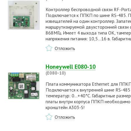
Контроллер беспроводной связи RF-Porta
Подключается к ППКП по шине RS-485. 
извещателей на один контроллер. Запате
маршрутизируемой двухсторонней связи 
868МГц. Имеет 4 выхода типа ОК, тампер
напряжения питания: 10,5...16 в. Габари
Отложить
Honeywell E080-10
(E080-10)
Плата коммуникатора Ethernet для ППКП 
Подключается к внутренней шине RS-485
температур: 0…+40°С. Габаритные размер
платы внутри корпуса ППКП необходимо
кронштейн A303-S!
Отложить